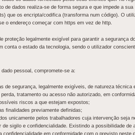
nto de dados realiza-se de forma segura e que impede a su
s) que os encripta/codifica (transforma num código). O util
se o endereço começar com https em vez de http.
e proteção legalmente exigível para garantir a segurança d
m conta o estado da tecnologia, sendo o utilizador conscie
 dado pessoal, compromete-se a:
s de segurança, legalmente exigíveis, de natureza técnica 
, perda, tratamento ou acesso não autorizado, em conformi
ssíveis riscos a que estejam expostos;
as finalidades previamente definidas;
ados unicamente pelos trabalhadores cuja intervenção seja 
e sigilo e confidencialidade. Existindo a possibilidade de a
a confidencialidade em conformidade com o previsto neste