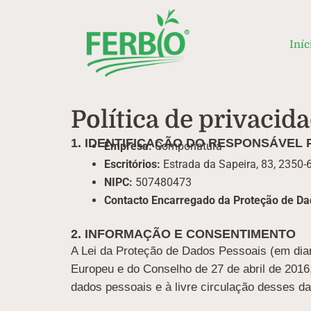
Skip
to
content
Iníc
Política de privacid
1. IDENTIFICAÇÃO DO RESPONSÁVEL
Empresa:
Componatura
Escritórios:
Estrada da Sapeira, 83, 2350-
NIPC:
507480473
Contacto Encarregado da Proteção de Da
2. INFORMAÇÃO E CONSENTIMENTO
A Lei da Proteção de Dados Pessoais (em di
Europeu e do Conselho de 27 de abril de 2016
dados pessoais e à livre circulação desses d