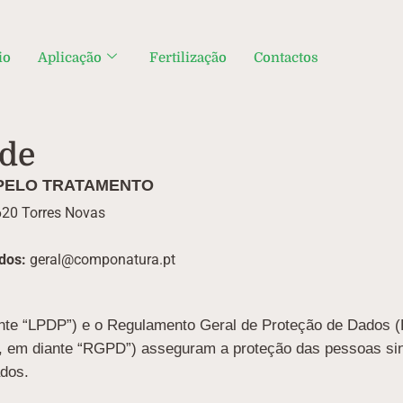
io
Aplicação
Fertilização
Contactos
ade
 PELO TRATAMENTO
620 Torres Novas
dos:
geral@componatura.pt
ante “LPDP”) e o Regulamento Geral de Proteção de Dados 
, em diante “RGPD”) asseguram a proteção das pessoas sing
ados.