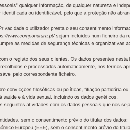
ssoais” qualquer informação, de qualquer natureza e indep
identificada ou identificável, pelo que a proteção não abra
Privacidade o utilizador presta o seu consentimento informa
ps://www.componatura.pt/
sejam incluídos num ficheiro da 
mpre as medidas de segurança técnicas e organizativas a
m o registo dos seus clientes. Os dados presentes nesta
do recolhidos e processados automaticamente, nos termos a
ável pelo correspondente ficheiro.
convicções filosóficas ou políticas, filiação partidária ou s
à saúde e à vida sexual, incluindo os dados genéticos.
 seguintes atividades com os dados pessoais que nos sejam
ntidades, sem o consentimento prévio do titular dos dados;
nómico Europeu (EEE), sem o consentimento prévio do titula