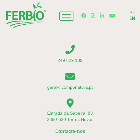
Skip
to
PT
content
EN
249 829 189
geral@componatura.pt
Estrada da Sapeira, 83
2350-620 Torres Novas
Contacte-nos