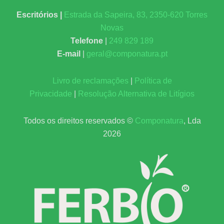
e
Escritórios |
Estrada da Sapeira, 83, 2350-620 Torres
r
Novas
n
Telefone
|
249 829 189
a
E-mail
|
geral@componatura.pt
t
i
v
Livro de reclamações
|
Política de
e
Privacidade
|
Resolução Alternativa de Litígios
:
Todos os direitos reservados ©
Componatura
, Lda
2026