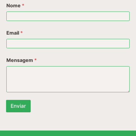
Nome
*
Email
*
Mensagem
*
Enviar
A
l
t